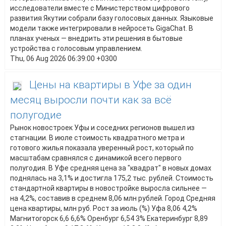
исследователи вместе с Министерством цифрового
развития Якутии собрали базу голосовых данных. Языковые
модели также интегрировали в нейросеть GigaChat. В
планах ученых — внедрить эти решения в бытовые
устройства с голосовым управлением.
Thu, 06 Aug 2026 06:39:00 +0300
Цены на квартиры в Уфе за один
месяц выросли почти как за всё
полугодие
Рынок новостроек Уфы и соседних регионов вышел из
стагнации. В июле стоимость квадратного метра и
готового жилья показала уверенный рост, который по
масштабам сравнялся с динамикой всего первого
полугодия. В Уфе средняя цена за "квадрат" в новых домах
поднялась на 3,1% и достигла 175,2 тыс. рублей. Стоимость
стандартной квартиры в новостройке выросла сильнее —
на 4,2%, составив в среднем 8,06 млн рублей. Город Средняя
цена квартиры, млн руб. Рост за июль (%) Уфа 8,06 4,2%
Магнитогорск 6,6 6,6% Оренбург 6,54 3% Екатеринбург 8,89