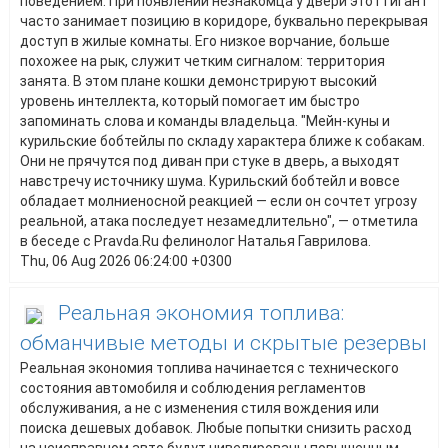
поведением. При появлении незнакомца у двери этот гигант
часто занимает позицию в коридоре, буквально перекрывая
доступ в жилые комнаты. Его низкое ворчание, больше
похожее на рык, служит четким сигналом: территория
занята. В этом плане кошки демонстрируют высокий
уровень интеллекта, который помогает им быстро
запоминать слова и команды владельца. "Мейн-куны и
курильские бобтейлы по складу характера ближе к собакам.
Они не прячутся под диван при стуке в дверь, а выходят
навстречу источнику шума. Курильский бобтейл и вовсе
обладает молниеносной реакцией — если он сочтет угрозу
реальной, атака последует незамедлительно", — отметила
в беседе с Pravda.Ru фелинолог Наталья Гаврилова.
Thu, 06 Aug 2026 06:24:00 +0300
Реальная экономия топлива:
обманчивые методы и скрытые резервы
Реальная экономия топлива начинается с технического
состояния автомобиля и соблюдения регламентов
обслуживания, а не с изменения стиля вождения или
поиска дешевых добавок. Любые попытки снизить расход