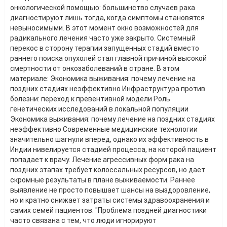
онкологической помощью: большинство случаев рака
диагностируют лишь тогда, когда симптомы становятся
невыносимыми. В этот момент окно возможностей для
радикального лечения часто уже закрыто. Системный
перекос в сторону терапии запущенных стадий вместо
раннего поиска опухолей стал главной причиной высокой
смертности от онкозаболеваний в стране. В этом
материале: Экономика выживания: почему лечение на
поздних стадиях неэффективно Инфраструктура против
болезни: переход к превентивной модели Роль
генетических исследований в локальной популяции
Экономика выживания: почему лечение на поздних стадиях
неэффективно Современные медицинские технологии
значительно шагнули вперед, однако их эффективность в
Индии нивелируется стадией процесса, на которой пациент
попадает к врачу. Лечение агрессивных форм рака на
поздних этапах требует колоссальных ресурсов, но дает
скромные результаты в плане выживаемости. Раннее
выявление не просто повышает шансы на выздоровление,
но и кратно снижает затраты системы здравоохранения и
самих семей пациентов. "Проблема поздней диагностики
часто связана с тем, что люди игнорируют