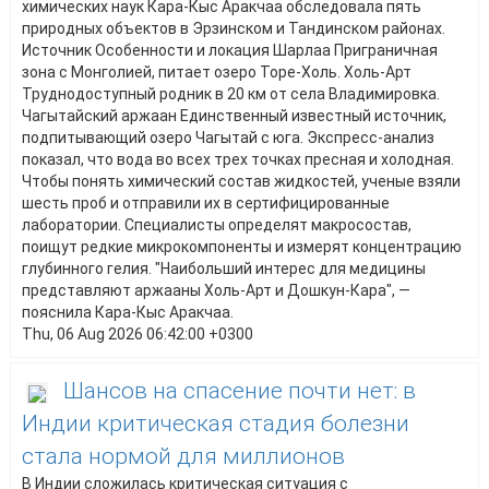
химических наук Кара-Кыс Аракчаа обследовала пять
природных объектов в Эрзинском и Тандинском районах.
Источник Особенности и локация Шарлаа Приграничная
зона с Монголией, питает озеро Торе-Холь. Холь-Арт
Труднодоступный родник в 20 км от села Владимировка.
Чагытайский аржаан Единственный известный источник,
подпитывающий озеро Чагытай с юга. Экспресс-анализ
показал, что вода во всех трех точках пресная и холодная.
Чтобы понять химический состав жидкостей, ученые взяли
шесть проб и отправили их в сертифицированные
лаборатории. Специалисты определят макросостав,
поищут редкие микрокомпоненты и измерят концентрацию
глубинного гелия. "Наибольший интерес для медицины
представляют аржааны Холь-Арт и Дошкун-Кара", —
пояснила Кара-Кыс Аракчаа.
Thu, 06 Aug 2026 06:42:00 +0300
Шансов на спасение почти нет: в
Индии критическая стадия болезни
стала нормой для миллионов
В Индии сложилась критическая ситуация с