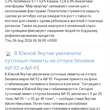
2,3% Челябинск 9,17 3,6% Казань 12,8 0,4% Аналитики
платформы "Мир квартир" связывают скачок цен с
несколькими факторами. Покупатели стремятся закрыть
сделки до октября, когда ожидается рост ставок по
ипотеке для семей с одним ребенком и жителей столичных
регионов. Также на рынок вернулся отложенный спрос:
застройщики фиксируют ожидания людей по будущему
рефинансированию кредитов.
Thu, 06 Aug 2026 06:36:00 +0300
В Южной Якутии увеличили
суточные лимиты на отпуск бензина
АИ-92 и АИ-95
В Южной Якутии увеличили суточные лимиты на отпуск
бензина марок АИ-92 и АИ-95. Решение принято на фоне
стабилизации топливного баланса в регионе. "Ситуация с
топливом в Южной Якутии стабилизируется. Сегодня
суточный лимит отпуска бензина АИ-92 увеличен с 9 до 20
тонн, АИ-95 — с 35 до 40 тонн", — сообщил глава Якутии
Айсен Николаев. Логистика топлива в республике
осложнена огромными расстояниями и зависимостью от